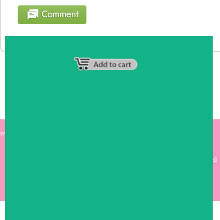
หน้าหลัก
|
รายชื่อสมาชิก
|
วิธีการชำระเงิน
|
เกี่ยวกับเรา
|
ติดต่อเรา
kumkong999.com
คีออส คีออส ซุ้มกาแฟ
เคาร์เตอร์บาร์ เ
คาร์เตอร์ เฟอร์นิเจอร์ ซุ้มไม้
ดีไซน์เก๋ คุณภาพดี ราคาถูก
COPYRIGHT 2009
RAN4U
ขายของออนไลน์
ALLRIGHTS RESERVED.
Shop ID: 50