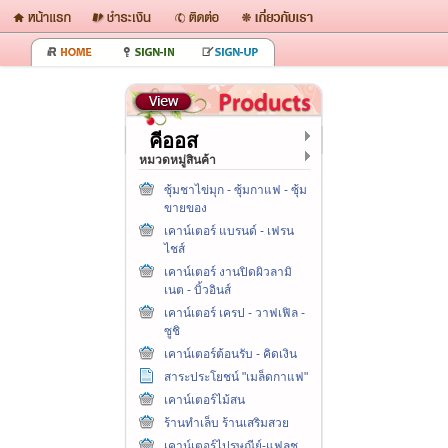
คีออส
หมวดหมู่สินค้า
ซุ้มชาไข่มุก - ซุ้มกาแฟ - ซุ้ม
ขายของ
เคาน์เตอร์ แบรนด์ - เฟรน
ไชส์
เคาน์เตอร์ งานปิดผิวลามิ
เนต - บิ้วอินส์
เคาน์เตอร์ เครป - วาฟเฟิล -
ซูชิ
เคาน์เตอร์ต้อนรับ - คิดเงิน
สาระประโยชน์ "เมล็ดกาแฟ"
เคาน์เตอร์ไม้สน
ร้านทำเล็บ ร้านเสริมสวย
เคาน์เตอร์ไปรษณีย์-แฟลช