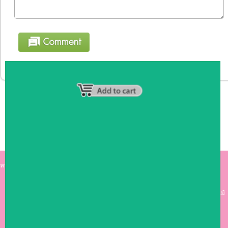
หน้าหลัก
|
รายชื่อสมาชิก
|
วิธีการชำระเงิน
|
เกี่ยวกับเรา
|
ติดต่อเรา
kumkong999.com
คีออส คีออส ซุ้มกาแฟ
เคาร์เตอร์บาร์ เ
คาร์เตอร์ เฟอร์นิเจอร์ ซุ้มไม้
ดีไซน์เก๋ คุณภาพดี ราคาถูก