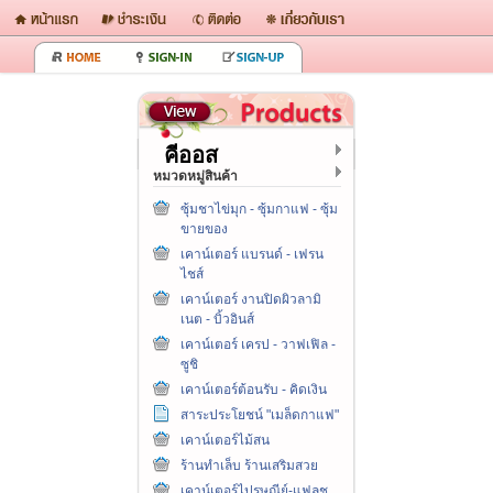
คีออส
หมวดหมู่สินค้า
ซุ้มชาไข่มุก - ซุ้มกาแฟ - ซุ้ม
ขายของ
เคาน์เตอร์ แบรนด์ - เฟรน
ไชส์
เคาน์เตอร์ งานปิดผิวลามิ
เนต - บิ้วอินส์
เคาน์เตอร์ เครป - วาฟเฟิล -
ซูชิ
เคาน์เตอร์ต้อนรับ - คิดเงิน
สาระประโยชน์ "เมล็ดกาแฟ"
เคาน์เตอร์ไม้สน
ร้านทำเล็บ ร้านเสริมสวย
เคาน์เตอร์ไปรษณีย์-แฟลช