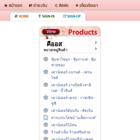
คีออส
หมวดหมู่สินค้า
ซุ้มชาไข่มุก - ซุ้มกาแฟ - ซุ้ม
ขายของ
เคาน์เตอร์ แบรนด์ - เฟรน
ไชส์
เคาน์เตอร์ งานปิดผิวลามิ
เนต - บิ้วอินส์
เคาน์เตอร์ เครป - วาฟเฟิล -
ซูชิ
เคาน์เตอร์ต้อนรับ - คิดเงิน
สาระประโยชน์ "เมล็ดกาแฟ"
เคาน์เตอร์ไม้สน
ร้านทำเล็บ ร้านเสริมสวย
เคาน์เตอร์ไปรษณีย์-แฟลช