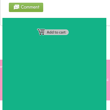
หน้าหลัก
|
รายชื่อสมาชิก
|
วิธีการชำระเงิน
|
เกี่ยวกับเรา
|
ติดต่อเรา
kumkong999.com
คีออส คีออส ซุ้มกาแฟ
เคาร์เตอร์บาร์ เ
คาร์เตอร์ เฟอร์นิเจอร์ ซุ้มไม้
ดีไซน์เก๋ คุณภาพดี ราคาถูก
COPYRIGHT 2009
RAN4U
ขายของออนไลน์
ALLRIGHTS RESERVED.
Shop ID: 50