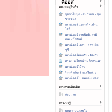
คีออส
หมวดหมู่สินค้า
ซุ้มชาไข่มุก - ซุ้มกาแฟ - ซุ้ม
ขายของ
เคาน์เตอร์ แบรนด์ - เฟรน
ไชส์
เคาน์เตอร์ งานปิดผิวลามิ
เนต - บิ้วอินส์
เคาน์เตอร์ เครป - วาฟเฟิล -
ซูชิ
เคาน์เตอร์ต้อนรับ - คิดเงิน
สาระประโยชน์ "เมล็ดกาแฟ"
เคาน์เตอร์ไม้สน
ร้านทำเล็บ ร้านเสริมสวย
เคาน์เตอร์ไปรษณีย์-แฟลช
สอบถามเพิ่มเติม
สอบถาม
สาระน่ารู้
บทความน่าสนใจ