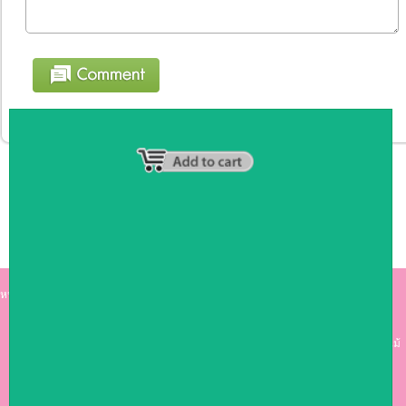
หน้าหลัก
|
รายชื่อสมาชิก
|
วิธีการชำระเงิน
|
เกี่ยวกับเรา
|
ติดต่อเรา
kumkong999.com
คีออส คีออส ซุ้มกาแฟ
เคาร์เตอร์บาร์ เ
คาร์เตอร์ เฟอร์นิเจอร์ ซุ้มไม้
ดีไซน์เก๋ คุณภาพดี ราคาถูก