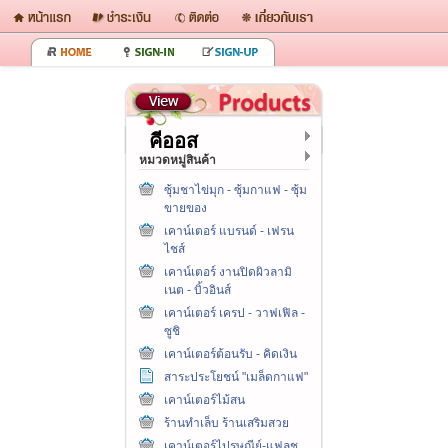
คีออส
หมวดหมู่สินค้า
ซุ้มชาไข่มุก - ซุ้มกาแฟ - ซุ้ม
ขายของ
เคาน์เตอร์ แบรนด์ - เฟรน
ไชส์
เคาน์เตอร์ งานปิดผิวลามิ
เนต - บิ้วอินส์
เคาน์เตอร์ เครป - วาฟเฟิล -
ซูชิ
เคาน์เตอร์ต้อนรับ - คิดเงิน
สาระประโยชน์ "เมล็ดกาแฟ"
เคาน์เตอร์ไม้สน
ร้านทำเล็บ ร้านเสริมสวย
เคาน์เตอร์ไปรษณีย์-แฟลช