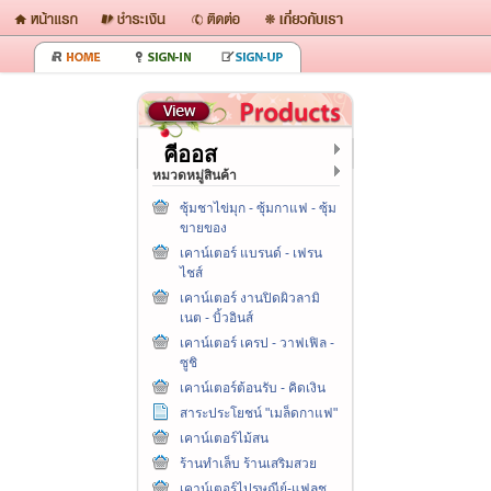
คีออส
หมวดหมู่สินค้า
ซุ้มชาไข่มุก - ซุ้มกาแฟ - ซุ้ม
ขายของ
เคาน์เตอร์ แบรนด์ - เฟรน
ไชส์
เคาน์เตอร์ งานปิดผิวลามิ
เนต - บิ้วอินส์
เคาน์เตอร์ เครป - วาฟเฟิล -
ซูชิ
เคาน์เตอร์ต้อนรับ - คิดเงิน
สาระประโยชน์ "เมล็ดกาแฟ"
เคาน์เตอร์ไม้สน
ร้านทำเล็บ ร้านเสริมสวย
เคาน์เตอร์ไปรษณีย์-แฟลช