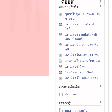
คีออส
หมวดหมู่สินค้า
ซุ้มชาไข่มุก - ซุ้มกาแฟ - ซุ้ม
ขายของ
เคาน์เตอร์ แบรนด์ - เฟรน
ไชส์
เคาน์เตอร์ งานปิดผิวลามิ
เนต - บิ้วอินส์
เคาน์เตอร์ เครป - วาฟเฟิล -
ซูชิ
เคาน์เตอร์ต้อนรับ - คิดเงิน
สาระประโยชน์ "เมล็ดกาแฟ"
เคาน์เตอร์ไม้สน
ร้านทำเล็บ ร้านเสริมสวย
เคาน์เตอร์ไปรษณีย์-แฟลช
สอบถามเพิ่มเติม
สอบถาม
สาระน่ารู้
บทความน่าสนใจ