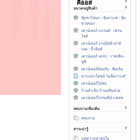
คีออส
หมวดหมู่สินค้า
ซุ้มชาไข่มุก - ซุ้มกาแฟ - ซุ้ม
ขายของ
เคาน์เตอร์ แบรนด์ - เฟรน
ไชส์
เคาน์เตอร์ งานปิดผิวลามิ
เนต - บิ้วอินส์
เคาน์เตอร์ เครป - วาฟเฟิล -
ซูชิ
เคาน์เตอร์ต้อนรับ - คิดเงิน
สาระประโยชน์ "เมล็ดกาแฟ"
เคาน์เตอร์ไม้สน
ร้านทำเล็บ ร้านเสริมสวย
เคาน์เตอร์ไปรษณีย์-แฟลช
สอบถามเพิ่มเติม
สอบถาม
สาระน่ารู้
บทความน่าสนใจ