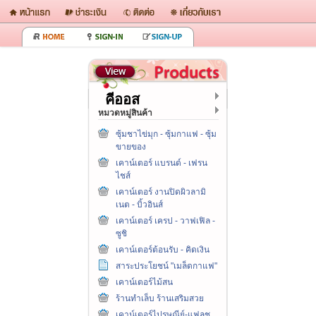
คีออส
หมวดหมู่สินค้า
ซุ้มชาไข่มุก - ซุ้มกาแฟ - ซุ้ม
ขายของ
เคาน์เตอร์ แบรนด์ - เฟรน
ไชส์
เคาน์เตอร์ งานปิดผิวลามิ
เนต - บิ้วอินส์
เคาน์เตอร์ เครป - วาฟเฟิล -
ซูชิ
เคาน์เตอร์ต้อนรับ - คิดเงิน
สาระประโยชน์ "เมล็ดกาแฟ"
เคาน์เตอร์ไม้สน
ร้านทำเล็บ ร้านเสริมสวย
เคาน์เตอร์ไปรษณีย์-แฟลช