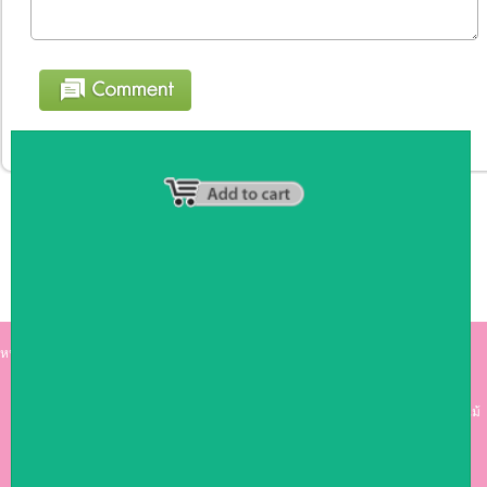
หน้าหลัก
|
รายชื่อสมาชิก
|
วิธีการชำระเงิน
|
เกี่ยวกับเรา
|
ติดต่อเรา
kumkong999.com
คีออส คีออส ซุ้มกาแฟ
เคาร์เตอร์บาร์ เ
คาร์เตอร์ เฟอร์นิเจอร์ ซุ้มไม้
ดีไซน์เก๋ คุณภาพดี ราคาถูก