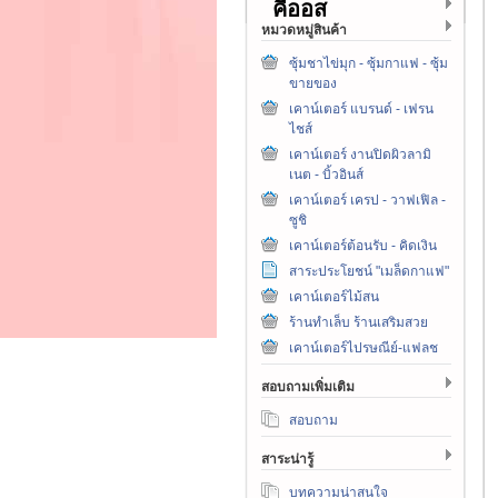
คีออส
หมวดหมู่สินค้า
ซุ้มชาไข่มุก - ซุ้มกาแฟ - ซุ้ม
ขายของ
เคาน์เตอร์ แบรนด์ - เฟรน
ไชส์
เคาน์เตอร์ งานปิดผิวลามิ
เนต - บิ้วอินส์
เคาน์เตอร์ เครป - วาฟเฟิล -
ซูชิ
เคาน์เตอร์ต้อนรับ - คิดเงิน
สาระประโยชน์ "เมล็ดกาแฟ"
เคาน์เตอร์ไม้สน
ร้านทำเล็บ ร้านเสริมสวย
เคาน์เตอร์ไปรษณีย์-แฟลช
สอบถามเพิ่มเติม
สอบถาม
สาระน่ารู้
บทความน่าสนใจ