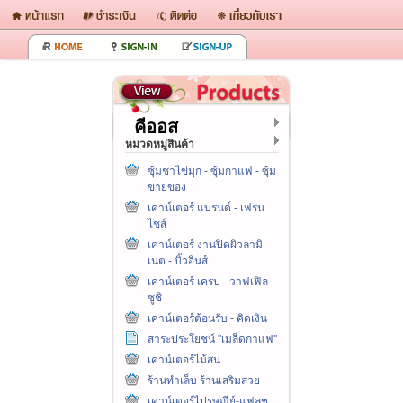
คีออส
หมวดหมู่สินค้า
ซุ้มชาไข่มุก - ซุ้มกาแฟ - ซุ้ม
ขายของ
เคาน์เตอร์ แบรนด์ - เฟรน
ไชส์
เคาน์เตอร์ งานปิดผิวลามิ
เนต - บิ้วอินส์
เคาน์เตอร์ เครป - วาฟเฟิล -
ซูชิ
เคาน์เตอร์ต้อนรับ - คิดเงิน
สาระประโยชน์ "เมล็ดกาแฟ"
เคาน์เตอร์ไม้สน
ร้านทำเล็บ ร้านเสริมสวย
เคาน์เตอร์ไปรษณีย์-แฟลช