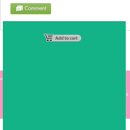
หน้าหลัก
|
รายชื่อสมาชิก
|
วิธีการชำระเงิน
|
เกี่ยวกับเรา
|
ติดต่อเรา
kumkong999.com
คีออส คีออส ซุ้มกาแฟ
เคาร์เตอร์บาร์ เ
คาร์เตอร์ เฟอร์นิเจอร์ ซุ้มไม้
ดีไซน์เก๋ คุณภาพดี ราคาถูก
COPYRIGHT 2009
RAN4U
ขายของออนไลน์
ALLRIGHTS RESERVED.
Shop ID: 50