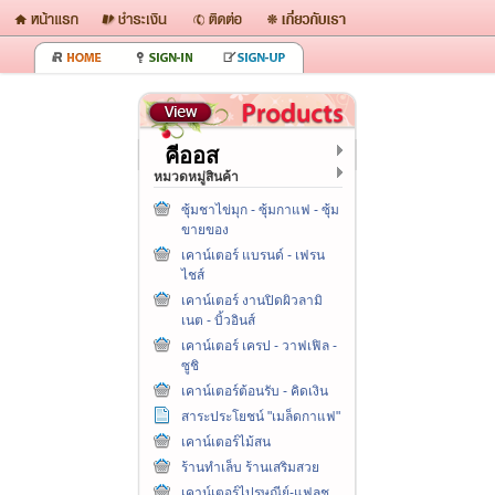
คีออส
หมวดหมู่สินค้า
ซุ้มชาไข่มุก - ซุ้มกาแฟ - ซุ้ม
ขายของ
เคาน์เตอร์ แบรนด์ - เฟรน
ไชส์
เคาน์เตอร์ งานปิดผิวลามิ
เนต - บิ้วอินส์
เคาน์เตอร์ เครป - วาฟเฟิล -
ซูชิ
เคาน์เตอร์ต้อนรับ - คิดเงิน
สาระประโยชน์ "เมล็ดกาแฟ"
เคาน์เตอร์ไม้สน
ร้านทำเล็บ ร้านเสริมสวย
เคาน์เตอร์ไปรษณีย์-แฟลช