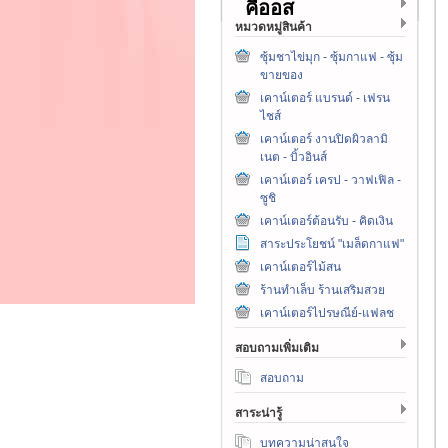
คีออส
หมวดหมู่สินค้า
ซุ้มชาไข่มุก - ซุ้มกาแฟ - ซุ้ม
ขายของ
เคาน์เตอร์ แบรนด์ - เฟรน
ไชส์
เคาน์เตอร์ งานปิดผิวลามิ
เนต - บิ้วอินส์
เคาน์เตอร์ เครป - วาฟเฟิล -
ซูชิ
เคาน์เตอร์ต้อนรับ - คิดเงิน
สาระประโยชน์ "เมล็ดกาแฟ"
เคาน์เตอร์ไม้สน
ร้านทำเล็บ ร้านเสริมสวย
เคาน์เตอร์ไปรษณีย์-แฟลช
สอบถามเพิ่มเติม
สอบถาม
สาระน่ารู้
บทความน่าสนใจ