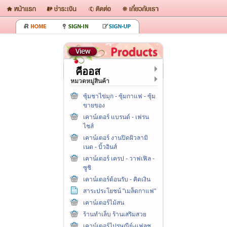
คีออส
หมวดหมู่สินค้า
ซุ้มชาไข่มุก - ซุ้มกาแฟ - ซุ้ม
ขายของ
เคาน์เตอร์ แบรนด์ - เฟรน
ไชส์
เคาน์เตอร์ งานปิดผิวลามิ
เนต - บิ้วอินส์
เคาน์เตอร์ เครป - วาฟเฟิล -
ซูชิ
เคาน์เตอร์ต้อนรับ - คิดเงิน
สาระประโยชน์ "เมล็ดกาแฟ"
เคาน์เตอร์ไม้สน
ร้านทำเล็บ ร้านเสริมสวย
เคาน์เตอร์ไปรษณีย์-แฟลช