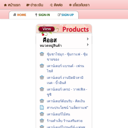
คีออส
หมวดหมู่สินค้า
ซุ้มชาไข่มุก - ซุ้มกาแฟ - ซุ้ม
ขายของ
เคาน์เตอร์ แบรนด์ - เฟรน
ไชส์
เคาน์เตอร์ งานปิดผิวลามิ
เนต - บิ้วอินส์
เคาน์เตอร์ เครป - วาฟเฟิล -
ซูชิ
เคาน์เตอร์ต้อนรับ - คิดเงิน
สาระประโยชน์ "เมล็ดกาแฟ"
เคาน์เตอร์ไม้สน
ร้านทำเล็บ ร้านเสริมสวย
เคาน์เตอร์ไปรษณีย์-แฟลช