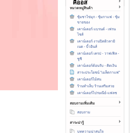
คีออส
หมวดหมู่สินค้า
ซุ้มชาไข่มุก - ซุ้มกาแฟ - ซุ้ม
ขายของ
เคาน์เตอร์ แบรนด์ - เฟรน
ไชส์
เคาน์เตอร์ งานปิดผิวลามิ
เนต - บิ้วอินส์
เคาน์เตอร์ เครป - วาฟเฟิล -
ซูชิ
เคาน์เตอร์ต้อนรับ - คิดเงิน
สาระประโยชน์ "เมล็ดกาแฟ"
เคาน์เตอร์ไม้สน
ร้านทำเล็บ ร้านเสริมสวย
เคาน์เตอร์ไปรษณีย์-แฟลช
สอบถามเพิ่มเติม
สอบถาม
สาระน่ารู้
บทความน่าสนใจ