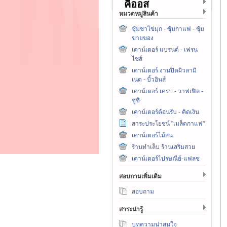
คีออส
หมวดหมู่สินค้า
ซุ้มชาไข่มุก - ซุ้มกาแฟ - ซุ้ม
ขายของ
เคาน์เตอร์ แบรนด์ - เฟรน
ไชส์
เคาน์เตอร์ งานปิดผิวลามิ
เนต - บิ้วอินส์
เคาน์เตอร์ เครป - วาฟเฟิล -
ซูชิ
เคาน์เตอร์ต้อนรับ - คิดเงิน
สาระประโยชน์ "เมล็ดกาแฟ"
เคาน์เตอร์ไม้สน
ร้านทำเล็บ ร้านเสริมสวย
เคาน์เตอร์ไปรษณีย์-แฟลช
สอบถามเพิ่มเติม
สอบถาม
สาระน่ารู้
บทความน่าสนใจ