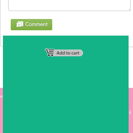
หน้าหลัก
|
รายชื่อสมาชิก
|
วิธีการชำระเงิน
|
เกี่ยวกับเรา
|
ติดต่อเรา
kumkong999.com
คีออส คีออส ซุ้มกาแฟ
เคาร์เตอร์บาร์ เ
คาร์เตอร์ เฟอร์นิเจอร์ ซุ้มไม้
ดีไซน์เก๋ คุณภาพดี ราคาถูก