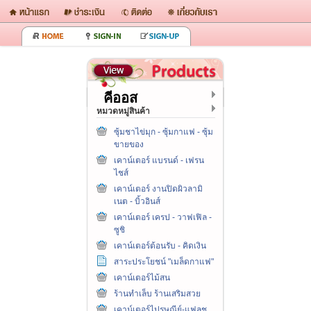
คีออส
หมวดหมู่สินค้า
ซุ้มชาไข่มุก - ซุ้มกาแฟ - ซุ้ม
ขายของ
เคาน์เตอร์ แบรนด์ - เฟรน
ไชส์
เคาน์เตอร์ งานปิดผิวลามิ
เนต - บิ้วอินส์
เคาน์เตอร์ เครป - วาฟเฟิล -
ซูชิ
เคาน์เตอร์ต้อนรับ - คิดเงิน
สาระประโยชน์ "เมล็ดกาแฟ"
เคาน์เตอร์ไม้สน
ร้านทำเล็บ ร้านเสริมสวย
เคาน์เตอร์ไปรษณีย์-แฟลช