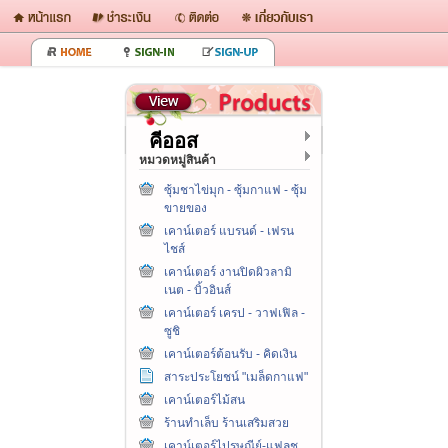
คีออส
หมวดหมู่สินค้า
ซุ้มชาไข่มุก - ซุ้มกาแฟ - ซุ้ม
ขายของ
เคาน์เตอร์ แบรนด์ - เฟรน
ไชส์
เคาน์เตอร์ งานปิดผิวลามิ
เนต - บิ้วอินส์
เคาน์เตอร์ เครป - วาฟเฟิล -
ซูชิ
เคาน์เตอร์ต้อนรับ - คิดเงิน
สาระประโยชน์ "เมล็ดกาแฟ"
เคาน์เตอร์ไม้สน
ร้านทำเล็บ ร้านเสริมสวย
เคาน์เตอร์ไปรษณีย์-แฟลช