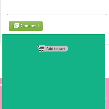
หน้าหลัก
|
รายชื่อสมาชิก
|
วิธีการชำระเงิน
|
เกี่ยวกับเรา
|
ติดต่อเรา
kumkong999.com
คีออส คีออส ซุ้มกาแฟ
เคาร์เตอร์บาร์ เ
คาร์เตอร์ เฟอร์นิเจอร์ ซุ้มไม้
ดีไซน์เก๋ คุณภาพดี ราคาถูก