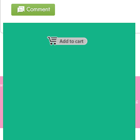
หน้าหลัก
|
รายชื่อสมาชิก
|
วิธีการชำระเงิน
|
เกี่ยวกับเรา
|
ติดต่อเรา
kumkong999.com
คีออส คีออส ซุ้มกาแฟ
เคาร์เตอร์บาร์ เ
คาร์เตอร์ เฟอร์นิเจอร์ ซุ้มไม้
ดีไซน์เก๋ คุณภาพดี ราคาถูก
COPYRIGHT 2009
RAN4U
ขายของออนไลน์
ALLRIGHTS RESERVED.
Shop ID: 50