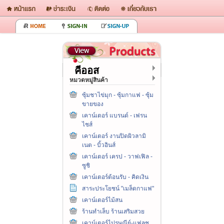
คีออส
หมวดหมู่สินค้า
ซุ้มชาไข่มุก - ซุ้มกาแฟ - ซุ้ม
ขายของ
เคาน์เตอร์ แบรนด์ - เฟรน
ไชส์
เคาน์เตอร์ งานปิดผิวลามิ
เนต - บิ้วอินส์
เคาน์เตอร์ เครป - วาฟเฟิล -
ซูชิ
เคาน์เตอร์ต้อนรับ - คิดเงิน
สาระประโยชน์ "เมล็ดกาแฟ"
เคาน์เตอร์ไม้สน
ร้านทำเล็บ ร้านเสริมสวย
เคาน์เตอร์ไปรษณีย์-แฟลช