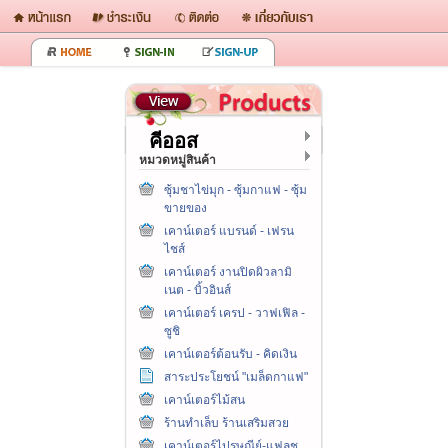
คีออส
หมวดหมู่สินค้า
ซุ้มชาไข่มุก - ซุ้มกาแฟ - ซุ้ม
ขายของ
เคาน์เตอร์ แบรนด์ - เฟรน
ไชส์
เคาน์เตอร์ งานปิดผิวลามิ
เนต - บิ้วอินส์
เคาน์เตอร์ เครป - วาฟเฟิล -
ซูชิ
เคาน์เตอร์ต้อนรับ - คิดเงิน
สาระประโยชน์ "เมล็ดกาแฟ"
เคาน์เตอร์ไม้สน
ร้านทำเล็บ ร้านเสริมสวย
เคาน์เตอร์ไปรษณีย์-แฟลช