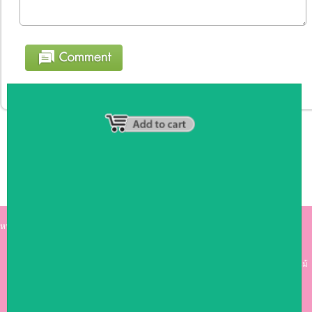
หน้าหลัก
|
รายชื่อสมาชิก
|
วิธีการชำระเงิน
|
เกี่ยวกับเรา
|
ติดต่อเรา
kumkong999.com
คีออส คีออส ซุ้มกาแฟ
เคาร์เตอร์บาร์ เ
คาร์เตอร์ เฟอร์นิเจอร์ ซุ้มไม้
ดีไซน์เก๋ คุณภาพดี ราคาถูก