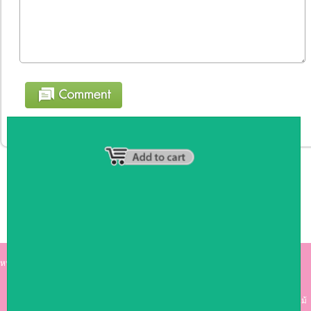
หน้าหลัก
|
รายชื่อสมาชิก
|
วิธีการชำระเงิน
|
เกี่ยวกับเรา
|
ติดต่อเรา
kumkong999.com
คีออส คีออส ซุ้มกาแฟ
เคาร์เตอร์บาร์ เ
คาร์เตอร์ เฟอร์นิเจอร์ ซุ้มไม้