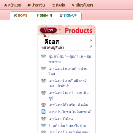
คีออส
หมวดหมู่สินค้า
ซุ้มชาไข่มุก - ซุ้มกาแฟ - ซุ้ม
ขายของ
เคาน์เตอร์ แบรนด์ - เฟรน
ไชส์
เคาน์เตอร์ งานปิดผิวลามิ
เนต - บิ้วอินส์
เคาน์เตอร์ เครป - วาฟเฟิล -
ซูชิ
เคาน์เตอร์ต้อนรับ - คิดเงิน
สาระประโยชน์ "เมล็ดกาแฟ"
เคาน์เตอร์ไม้สน
ร้านทำเล็บ ร้านเสริมสวย
เคาน์เตอร์ไปรษณีย์-แฟลช