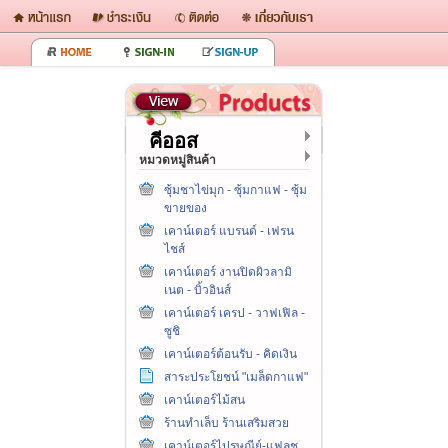
คีออส
หมวดหมู่สินค้า
ซุ้มชาไข่มุก - ซุ้มกาแฟ - ซุ้ม
ขายของ
เคาน์เตอร์ แบรนด์ - เฟรน
ไชส์
เคาน์เตอร์ งานปิดผิวลามิ
เนต - บิ้วอินส์
เคาน์เตอร์ เครป - วาฟเฟิล -
ซูชิ
เคาน์เตอร์ต้อนรับ - คิดเงิน
สาระประโยชน์ "เมล็ดกาแฟ"
เคาน์เตอร์ไม้สน
ร้านทำเล็บ ร้านเสริมสวย
เคาน์เตอร์ไปรษณีย์-แฟลช