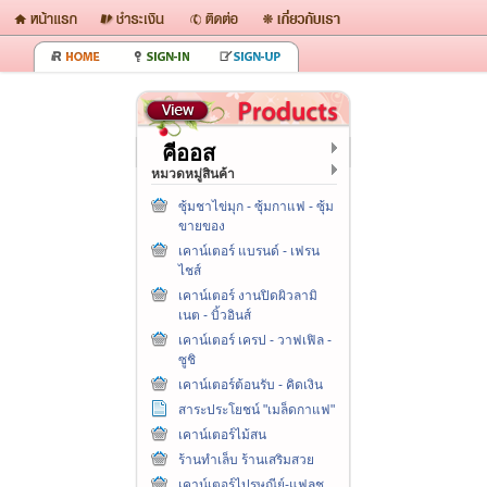
คีออส
หมวดหมู่สินค้า
ซุ้มชาไข่มุก - ซุ้มกาแฟ - ซุ้ม
ขายของ
เคาน์เตอร์ แบรนด์ - เฟรน
ไชส์
เคาน์เตอร์ งานปิดผิวลามิ
เนต - บิ้วอินส์
เคาน์เตอร์ เครป - วาฟเฟิล -
ซูชิ
เคาน์เตอร์ต้อนรับ - คิดเงิน
สาระประโยชน์ "เมล็ดกาแฟ"
เคาน์เตอร์ไม้สน
ร้านทำเล็บ ร้านเสริมสวย
เคาน์เตอร์ไปรษณีย์-แฟลช