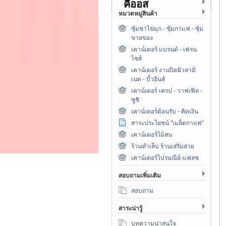
คีออส
หมวดหมู่สินค้า
ซุ้มชาไข่มุก - ซุ้มกาแฟ - ซุ้ม
ขายของ
เคาน์เตอร์ แบรนด์ - เฟรน
ไชส์
เคาน์เตอร์ งานปิดผิวลามิ
เนต - บิ้วอินส์
เคาน์เตอร์ เครป - วาฟเฟิล -
ซูชิ
เคาน์เตอร์ต้อนรับ - คิดเงิน
สาระประโยชน์ "เมล็ดกาแฟ"
เคาน์เตอร์ไม้สน
ร้านทำเล็บ ร้านเสริมสวย
เคาน์เตอร์ไปรษณีย์-แฟลช
สอบถามเพิ่มเติม
สอบถาม
สาระน่ารู้
บทความน่าสนใจ