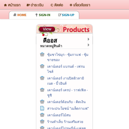
คีออส
หมวดหมู่สินค้า
ซุ้มชาไข่มุก - ซุ้มกาแฟ - ซุ้ม
ขายของ
เคาน์เตอร์ แบรนด์ - เฟรน
ไชส์
เคาน์เตอร์ งานปิดผิวลามิ
เนต - บิ้วอินส์
เคาน์เตอร์ เครป - วาฟเฟิล -
ซูชิ
เคาน์เตอร์ต้อนรับ - คิดเงิน
สาระประโยชน์ "เมล็ดกาแฟ"
เคาน์เตอร์ไม้สน
ร้านทำเล็บ ร้านเสริมสวย
เคาน์เตอร์ไปรษณีย์-แฟลช