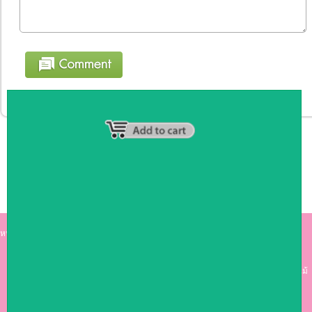
หน้าหลัก
|
รายชื่อสมาชิก
|
วิธีการชำระเงิน
|
เกี่ยวกับเรา
|
ติดต่อเรา
kumkong999.com
คีออส คีออส ซุ้มกาแฟ
เคาร์เตอร์บาร์ เ
คาร์เตอร์ เฟอร์นิเจอร์ ซุ้มไม้
ดีไซน์เก๋ คุณภาพดี ราคาถูก