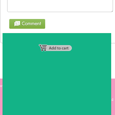
หน้าหลัก
|
รายชื่อสมาชิก
|
วิธีการชำระเงิน
|
เกี่ยวกับเรา
|
ติดต่อเรา
kumkong999.com
คีออส คีออส ซุ้มกาแฟ
เคาร์เตอร์บาร์ เ
คาร์เตอร์ เฟอร์นิเจอร์ ซุ้มไม้
ดีไซน์เก๋ คุณภาพดี ราคาถูก