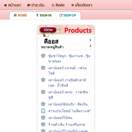
คีออส
หมวดหมู่สินค้า
ซุ้มชาไข่มุก - ซุ้มกาแฟ - ซุ้ม
ขายของ
เคาน์เตอร์ แบรนด์ - เฟรน
ไชส์
เคาน์เตอร์ งานปิดผิวลามิ
เนต - บิ้วอินส์
เคาน์เตอร์ เครป - วาฟเฟิล -
ซูชิ
เคาน์เตอร์ต้อนรับ - คิดเงิน
สาระประโยชน์ "เมล็ดกาแฟ"
เคาน์เตอร์ไม้สน
ร้านทำเล็บ ร้านเสริมสวย
เคาน์เตอร์ไปรษณีย์-แฟลช