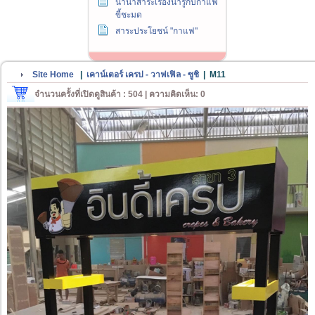
นานาสาระเรื่องน่ารู้กับกาแฟ
ขี้ชะมด
สาระประโยชน์ "กาแฟ"
Site Home
|
เคาน์เตอร์ เครป - วาฟเฟิล - ซูชิ
|
M11
จำนวนครั้งที่เปิดดูสินค้า : 504 | ความคิดเห็น: 0