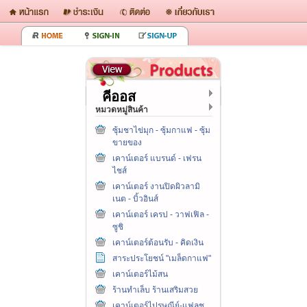
คีออส
หมวดหมู่สินค้า
ซุ้มชาไข่มุก - ซุ้มกาแฟ - ซุ้ม
ขายของ
เคาน์เตอร์ แบรนด์ - เฟรน
ไชส์
เคาน์เตอร์ งานปิดผิวลามิ
เนต - บิ้วอินส์
เคาน์เตอร์ เครป - วาฟเฟิล -
ซูชิ
เคาน์เตอร์ต้อนรับ - คิดเงิน
สาระประโยชน์ "เมล็ดกาแฟ"
เคาน์เตอร์ไม้สน
ร้านทำเล็บ ร้านเสริมสวย
เคาน์เตอร์ไปรษณีย์-แฟลช