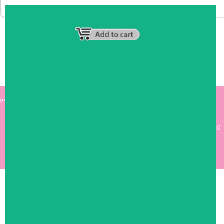
หน้าหลัก
|
รายชื่อสมาชิก
|
วิธีการชำระเงิน
|
เกี่ยวกับเรา
|
ติดต่อเรา
kumkong999.com
คีออส คีออส ซุ้มกาแฟ
เคาร์เตอร์บาร์ เ
คาร์เตอร์ เฟอร์นิเจอร์ ซุ้มไม้
ดีไซน์เก๋ คุณภาพดี ราคาถูก
COPYRIGHT 2009
RAN4U
ขายของออนไลน์
ALLRIGHTS RESERVED.
Shop ID: 50