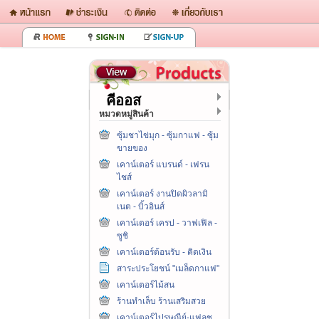
คีออส
หมวดหมู่สินค้า
ซุ้มชาไข่มุก - ซุ้มกาแฟ - ซุ้ม
ขายของ
เคาน์เตอร์ แบรนด์ - เฟรน
ไชส์
เคาน์เตอร์ งานปิดผิวลามิ
เนต - บิ้วอินส์
เคาน์เตอร์ เครป - วาฟเฟิล -
ซูชิ
เคาน์เตอร์ต้อนรับ - คิดเงิน
สาระประโยชน์ "เมล็ดกาแฟ"
เคาน์เตอร์ไม้สน
ร้านทำเล็บ ร้านเสริมสวย
เคาน์เตอร์ไปรษณีย์-แฟลช