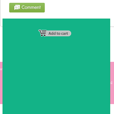
หน้าหลัก
|
รายชื่อสมาชิก
|
วิธีการชำระเงิน
|
เกี่ยวกับเรา
|
ติดต่อเรา
kumkong999.com
คีออส คีออส ซุ้มกาแฟ
เคาร์เตอร์บาร์ เ
คาร์เตอร์ เฟอร์นิเจอร์ ซุ้มไม้
ดีไซน์เก๋ คุณภาพดี ราคาถูก
COPYRIGHT 2009
RAN4U
ขายของออนไลน์
ALLRIGHTS RESERVED.
Shop ID: 50