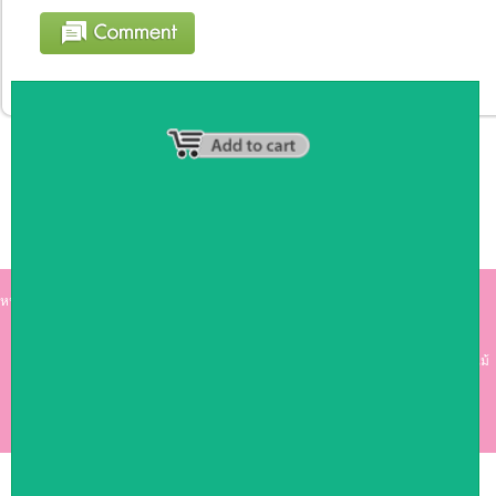
หน้าหลัก
|
รายชื่อสมาชิก
|
วิธีการชำระเงิน
|
เกี่ยวกับเรา
|
ติดต่อเรา
kumkong999.com
คีออส คีออส ซุ้มกาแฟ
เคาร์เตอร์บาร์ เ
คาร์เตอร์ เฟอร์นิเจอร์ ซุ้มไม้
ดีไซน์เก๋ คุณภาพดี ราคาถูก
COPYRIGHT 2009
RAN4U
ขายของออนไลน์
ALLRIGHTS RESERVED.
Shop ID: 50