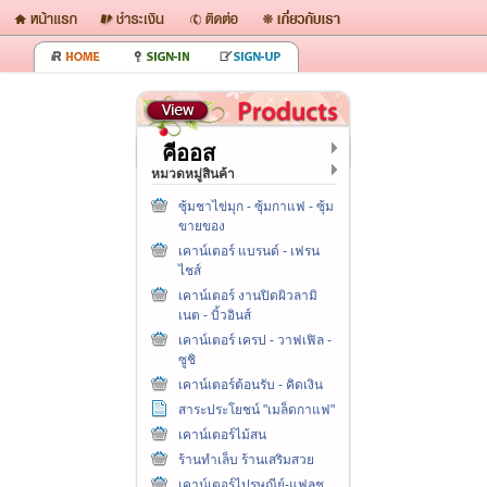
คีออส
หมวดหมู่สินค้า
ซุ้มชาไข่มุก - ซุ้มกาแฟ - ซุ้ม
ขายของ
เคาน์เตอร์ แบรนด์ - เฟรน
ไชส์
เคาน์เตอร์ งานปิดผิวลามิ
เนต - บิ้วอินส์
เคาน์เตอร์ เครป - วาฟเฟิล -
ซูชิ
เคาน์เตอร์ต้อนรับ - คิดเงิน
สาระประโยชน์ "เมล็ดกาแฟ"
เคาน์เตอร์ไม้สน
ร้านทำเล็บ ร้านเสริมสวย
เคาน์เตอร์ไปรษณีย์-แฟลช