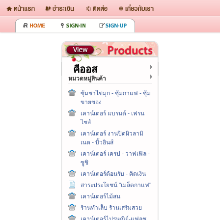
คีออส
หมวดหมู่สินค้า
ซุ้มชาไข่มุก - ซุ้มกาแฟ - ซุ้ม
ขายของ
เคาน์เตอร์ แบรนด์ - เฟรน
ไชส์
เคาน์เตอร์ งานปิดผิวลามิ
เนต - บิ้วอินส์
เคาน์เตอร์ เครป - วาฟเฟิล -
ซูชิ
เคาน์เตอร์ต้อนรับ - คิดเงิน
สาระประโยชน์ "เมล็ดกาแฟ"
เคาน์เตอร์ไม้สน
ร้านทำเล็บ ร้านเสริมสวย
เคาน์เตอร์ไปรษณีย์-แฟลช