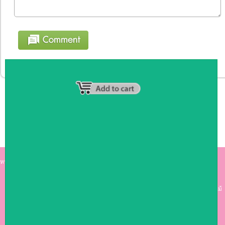
หน้าหลัก
|
รายชื่อสมาชิก
|
วิธีการชำระเงิน
|
เกี่ยวกับเรา
|
ติดต่อเรา
kumkong999.com
คีออส คีออส ซุ้มกาแฟ
เคาร์เตอร์บาร์ เ
คาร์เตอร์ เฟอร์นิเจอร์ ซุ้มไม้
ดีไซน์เก๋ คุณภาพดี ราคาถูก