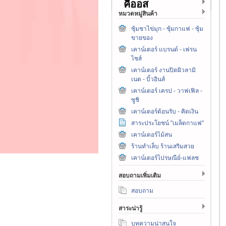
คีออส
หมวดหมู่สินค้า
ซุ้มชาไข่มุก - ซุ้มกาแฟ - ซุ้ม
ขายของ
เคาน์เตอร์ แบรนด์ - เฟรน
ไชส์
เคาน์เตอร์ งานปิดผิวลามิ
เนต - บิ้วอินส์
เคาน์เตอร์ เครป - วาฟเฟิล -
ซูชิ
เคาน์เตอร์ต้อนรับ - คิดเงิน
สาระประโยชน์ "เมล็ดกาแฟ"
เคาน์เตอร์ไม้สน
ร้านทำเล็บ ร้านเสริมสวย
เคาน์เตอร์ไปรษณีย์-แฟลช
สอบถามเพิ่มเติม
สอบถาม
สาระน่ารู้
บทความน่าสนใจ