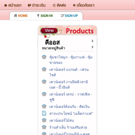
คีออส
หมวดหมู่สินค้า
ซุ้มชาไข่มุก - ซุ้มกาแฟ - ซุ้ม
ขายของ
เคาน์เตอร์ แบรนด์ - เฟรน
ไชส์
เคาน์เตอร์ งานปิดผิวลามิ
เนต - บิ้วอินส์
เคาน์เตอร์ เครป - วาฟเฟิล -
ซูชิ
เคาน์เตอร์ต้อนรับ - คิดเงิน
สาระประโยชน์ "เมล็ดกาแฟ"
เคาน์เตอร์ไม้สน
ร้านทำเล็บ ร้านเสริมสวย
เคาน์เตอร์ไปรษณีย์-แฟลช