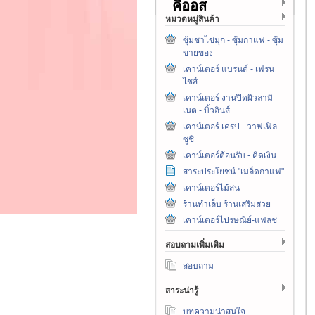
คีออส
หมวดหมู่สินค้า
ซุ้มชาไข่มุก - ซุ้มกาแฟ - ซุ้ม
ขายของ
เคาน์เตอร์ แบรนด์ - เฟรน
ไชส์
เคาน์เตอร์ งานปิดผิวลามิ
เนต - บิ้วอินส์
เคาน์เตอร์ เครป - วาฟเฟิล -
ซูชิ
เคาน์เตอร์ต้อนรับ - คิดเงิน
สาระประโยชน์ "เมล็ดกาแฟ"
เคาน์เตอร์ไม้สน
ร้านทำเล็บ ร้านเสริมสวย
เคาน์เตอร์ไปรษณีย์-แฟลช
สอบถามเพิ่มเติม
สอบถาม
สาระน่ารู้
บทความน่าสนใจ