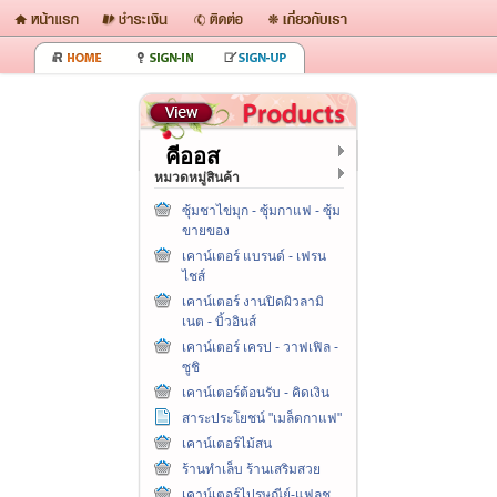
คีออส
หมวดหมู่สินค้า
ซุ้มชาไข่มุก - ซุ้มกาแฟ - ซุ้ม
ขายของ
เคาน์เตอร์ แบรนด์ - เฟรน
ไชส์
เคาน์เตอร์ งานปิดผิวลามิ
เนต - บิ้วอินส์
เคาน์เตอร์ เครป - วาฟเฟิล -
ซูชิ
เคาน์เตอร์ต้อนรับ - คิดเงิน
สาระประโยชน์ "เมล็ดกาแฟ"
เคาน์เตอร์ไม้สน
ร้านทำเล็บ ร้านเสริมสวย
เคาน์เตอร์ไปรษณีย์-แฟลช