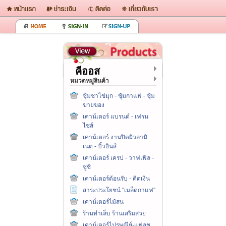
คีออส
หมวดหมู่สินค้า
ซุ้มชาไข่มุก - ซุ้มกาแฟ - ซุ้ม
ขายของ
เคาน์เตอร์ แบรนด์ - เฟรน
ไชส์
เคาน์เตอร์ งานปิดผิวลามิ
เนต - บิ้วอินส์
เคาน์เตอร์ เครป - วาฟเฟิล -
ซูชิ
เคาน์เตอร์ต้อนรับ - คิดเงิน
สาระประโยชน์ "เมล็ดกาแฟ"
เคาน์เตอร์ไม้สน
ร้านทำเล็บ ร้านเสริมสวย
เคาน์เตอร์ไปรษณีย์-แฟลช