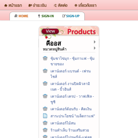
คีออส
หมวดหมู่สินค้า
ซุ้มชาไข่มุก - ซุ้มกาแฟ - ซุ้ม
ขายของ
เคาน์เตอร์ แบรนด์ - เฟรน
ไชส์
เคาน์เตอร์ งานปิดผิวลามิ
เนต - บิ้วอินส์
เคาน์เตอร์ เครป - วาฟเฟิล -
ซูชิ
เคาน์เตอร์ต้อนรับ - คิดเงิน
สาระประโยชน์ "เมล็ดกาแฟ"
เคาน์เตอร์ไม้สน
ร้านทำเล็บ ร้านเสริมสวย
เคาน์เตอร์ไปรษณีย์-แฟลช