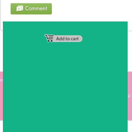
หน้าหลัก
|
รายชื่อสมาชิก
|
วิธีการชำระเงิน
|
เกี่ยวกับเรา
|
ติดต่อเรา
kumkong999.com
คีออส คีออส ซุ้มกาแฟ
เคาร์เตอร์บาร์ เ
คาร์เตอร์ เฟอร์นิเจอร์ ซุ้มไม้
ดีไซน์เก๋ คุณภาพดี ราคาถูก
COPYRIGHT 2009
RAN4U
ขายของออนไลน์
ALLRIGHTS RESERVED.
Shop ID: 50