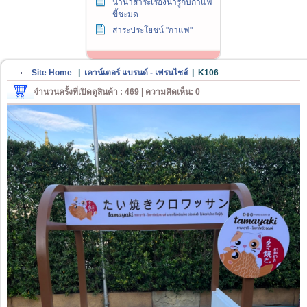
นานาสาระเรื่องน่ารู้กับกาแฟ
ขี้ชะมด
สาระประโยชน์ "กาแฟ"
Site Home
|
เคาน์เตอร์ แบรนด์ - เฟรนไชส์
|
K106
จำนวนครั้งที่เปิดดูสินค้า : 469 | ความคิดเห็น: 0