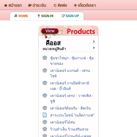
คีออส
หมวดหมู่สินค้า
ซุ้มชาไข่มุก - ซุ้มกาแฟ - ซุ้ม
ขายของ
เคาน์เตอร์ แบรนด์ - เฟรน
ไชส์
เคาน์เตอร์ งานปิดผิวลามิ
เนต - บิ้วอินส์
เคาน์เตอร์ เครป - วาฟเฟิล -
ซูชิ
เคาน์เตอร์ต้อนรับ - คิดเงิน
สาระประโยชน์ "เมล็ดกาแฟ"
เคาน์เตอร์ไม้สน
ร้านทำเล็บ ร้านเสริมสวย
เคาน์เตอร์ไปรษณีย์-แฟลช