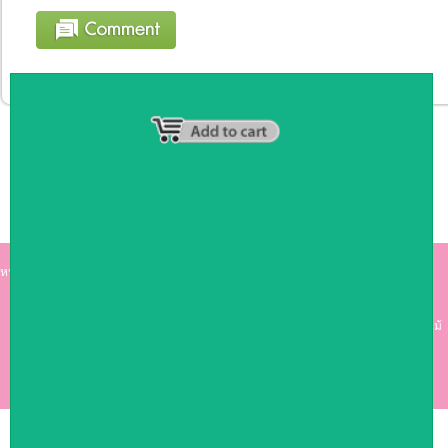
หน้าหลัก
|
รายชื่อสมาชิก
|
วิธีการชำระเงิน
|
เกี่ยวกับเรา
|
ติดต่อเรา
kumkong999.com
คีออส คีออส ซุ้มกาแฟ
เคาร์เตอร์บาร์ เ
คาร์เตอร์ เฟอร์นิเจอร์ ซุ้มไม้
ดีไซน์เก๋ คุณภาพดี ราคาถูก
COPYRIGHT 2009
RAN4U
ขายของออนไลน์
ALLRIGHTS RESERVED.
Shop ID: 50