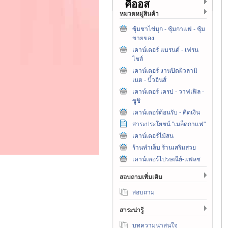
คีออส
หมวดหมู่สินค้า
ซุ้มชาไข่มุก - ซุ้มกาแฟ - ซุ้ม
ขายของ
เคาน์เตอร์ แบรนด์ - เฟรน
ไชส์
เคาน์เตอร์ งานปิดผิวลามิ
เนต - บิ้วอินส์
เคาน์เตอร์ เครป - วาฟเฟิล -
ซูชิ
เคาน์เตอร์ต้อนรับ - คิดเงิน
สาระประโยชน์ "เมล็ดกาแฟ"
เคาน์เตอร์ไม้สน
ร้านทำเล็บ ร้านเสริมสวย
เคาน์เตอร์ไปรษณีย์-แฟลช
สอบถามเพิ่มเติม
สอบถาม
สาระน่ารู้
บทความน่าสนใจ