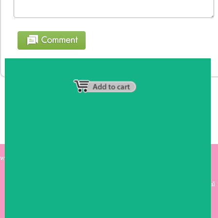
หน้าหลัก
|
รายชื่อสมาชิก
|
วิธีการชำระเงิน
|
เกี่ยวกับเรา
|
ติดต่อเรา
kumkong999.com
คีออส คีออส ซุ้มกาแฟ
เคาร์เตอร์บาร์ เ
คาร์เตอร์ เฟอร์นิเจอร์ ซุ้มไม้
ดีไซน์เก๋ คุณภาพดี ราคาถูก