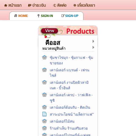
คีออส
หมวดหมู่สินค้า
ซุ้มชาไข่มุก - ซุ้มกาแฟ - ซุ้ม
ขายของ
เคาน์เตอร์ แบรนด์ - เฟรน
ไชส์
เคาน์เตอร์ งานปิดผิวลามิ
เนต - บิ้วอินส์
เคาน์เตอร์ เครป - วาฟเฟิล -
ซูชิ
เคาน์เตอร์ต้อนรับ - คิดเงิน
สาระประโยชน์ "เมล็ดกาแฟ"
เคาน์เตอร์ไม้สน
ร้านทำเล็บ ร้านเสริมสวย
เคาน์เตอร์ไปรษณีย์-แฟลช