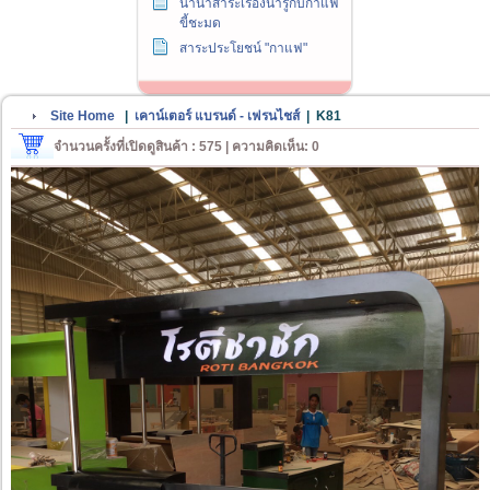
นานาสาระเรื่องน่ารู้กับกาแฟ
ขี้ชะมด
สาระประโยชน์ "กาแฟ"
Site Home
|
เคาน์เตอร์ แบรนด์ - เฟรนไชส์
|
K81
จำนวนครั้งที่เปิดดูสินค้า : 575 | ความคิดเห็น: 0