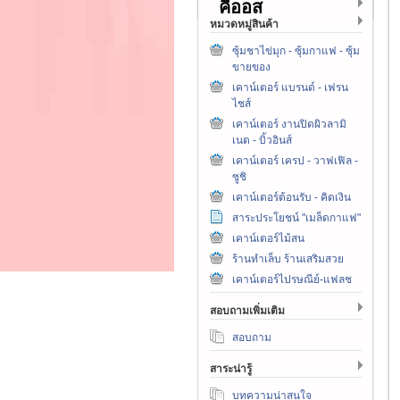
คีออส
หมวดหมู่สินค้า
ซุ้มชาไข่มุก - ซุ้มกาแฟ - ซุ้ม
ขายของ
เคาน์เตอร์ แบรนด์ - เฟรน
ไชส์
เคาน์เตอร์ งานปิดผิวลามิ
เนต - บิ้วอินส์
เคาน์เตอร์ เครป - วาฟเฟิล -
ซูชิ
เคาน์เตอร์ต้อนรับ - คิดเงิน
สาระประโยชน์ "เมล็ดกาแฟ"
เคาน์เตอร์ไม้สน
ร้านทำเล็บ ร้านเสริมสวย
เคาน์เตอร์ไปรษณีย์-แฟลช
สอบถามเพิ่มเติม
สอบถาม
สาระน่ารู้
บทความน่าสนใจ