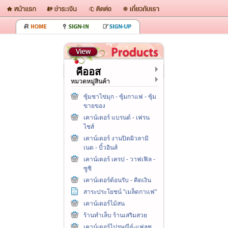
คีออส
หมวดหมู่สินค้า
ซุ้มชาไข่มุก - ซุ้มกาแฟ - ซุ้ม
ขายของ
เคาน์เตอร์ แบรนด์ - เฟรน
ไชส์
เคาน์เตอร์ งานปิดผิวลามิ
เนต - บิ้วอินส์
เคาน์เตอร์ เครป - วาฟเฟิล -
ซูชิ
เคาน์เตอร์ต้อนรับ - คิดเงิน
สาระประโยชน์ "เมล็ดกาแฟ"
เคาน์เตอร์ไม้สน
ร้านทำเล็บ ร้านเสริมสวย
เคาน์เตอร์ไปรษณีย์-แฟลช