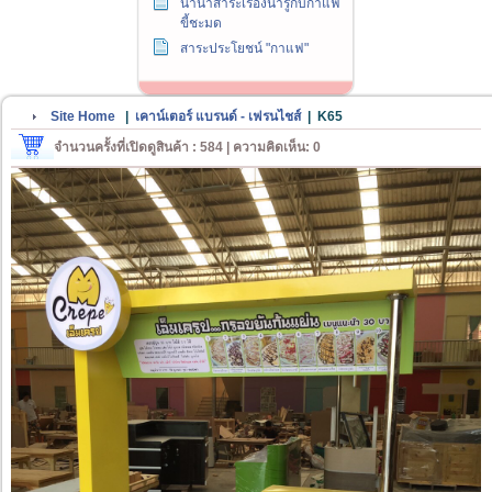
นานาสาระเรื่องน่ารู้กับกาแฟ
ขี้ชะมด
สาระประโยชน์ "กาแฟ"
Site Home
|
เคาน์เตอร์ แบรนด์ - เฟรนไชส์
|
K65
จำนวนครั้งที่เปิดดูสินค้า : 584 | ความคิดเห็น: 0