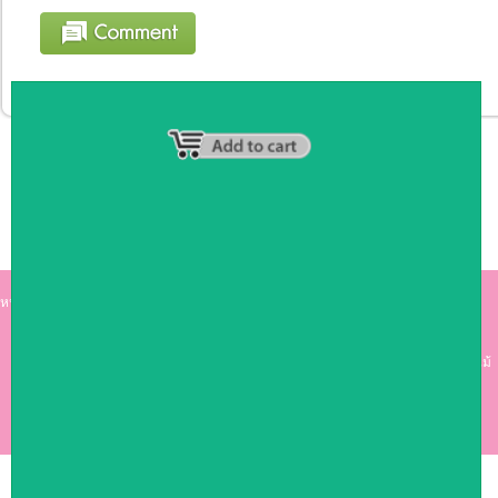
หน้าหลัก
|
รายชื่อสมาชิก
|
วิธีการชำระเงิน
|
เกี่ยวกับเรา
|
ติดต่อเรา
kumkong999.com
คีออส คีออส ซุ้มกาแฟ
เคาร์เตอร์บาร์ เ
คาร์เตอร์ เฟอร์นิเจอร์ ซุ้มไม้
ดีไซน์เก๋ คุณภาพดี ราคาถูก
COPYRIGHT 2009
RAN4U
ขายของออนไลน์
ALLRIGHTS RESERVED.
Shop ID: 50