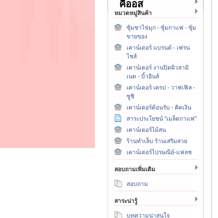
คีออส
หมวดหมู่สินค้า
ซุ้มชาไข่มุก - ซุ้มกาแฟ - ซุ้ม
ขายของ
เคาน์เตอร์ แบรนด์ - เฟรน
ไชส์
เคาน์เตอร์ งานปิดผิวลามิ
เนต - บิ้วอินส์
เคาน์เตอร์ เครป - วาฟเฟิล -
ซูชิ
เคาน์เตอร์ต้อนรับ - คิดเงิน
สาระประโยชน์ "เมล็ดกาแฟ"
เคาน์เตอร์ไม้สน
ร้านทำเล็บ ร้านเสริมสวย
เคาน์เตอร์ไปรษณีย์-แฟลช
สอบถามเพิ่มเติม
สอบถาม
สาระน่ารู้
บทความน่าสนใจ