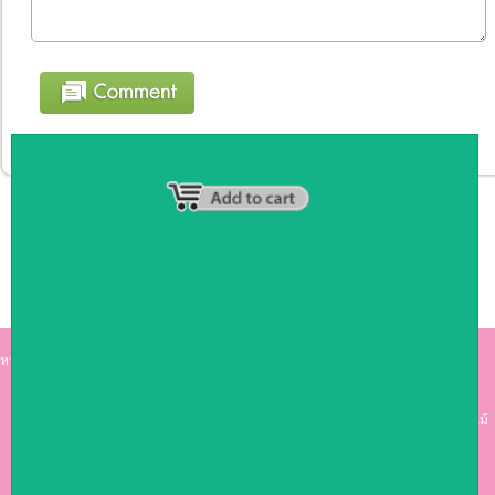
หน้าหลัก
|
รายชื่อสมาชิก
|
วิธีการชำระเงิน
|
เกี่ยวกับเรา
|
ติดต่อเรา
kumkong999.com
คีออส คีออส ซุ้มกาแฟ
เคาร์เตอร์บาร์ เ
คาร์เตอร์ เฟอร์นิเจอร์ ซุ้มไม้
ดีไซน์เก๋ คุณภาพดี ราคาถูก