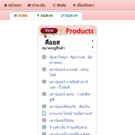
คีออส
หมวดหมู่สินค้า
ซุ้มชาไข่มุก - ซุ้มกาแฟ - ซุ้ม
ขายของ
เคาน์เตอร์ แบรนด์ - เฟรน
ไชส์
เคาน์เตอร์ งานปิดผิวลามิ
เนต - บิ้วอินส์
เคาน์เตอร์ เครป - วาฟเฟิล -
ซูชิ
เคาน์เตอร์ต้อนรับ - คิดเงิน
สาระประโยชน์ "เมล็ดกาแฟ"
เคาน์เตอร์ไม้สน
ร้านทำเล็บ ร้านเสริมสวย
เคาน์เตอร์ไปรษณีย์-แฟลช