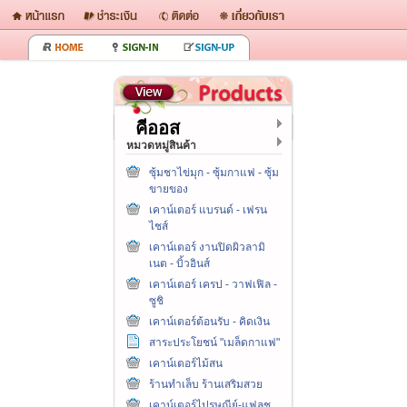
คีออส
หมวดหมู่สินค้า
ซุ้มชาไข่มุก - ซุ้มกาแฟ - ซุ้ม
ขายของ
เคาน์เตอร์ แบรนด์ - เฟรน
ไชส์
เคาน์เตอร์ งานปิดผิวลามิ
เนต - บิ้วอินส์
เคาน์เตอร์ เครป - วาฟเฟิล -
ซูชิ
เคาน์เตอร์ต้อนรับ - คิดเงิน
สาระประโยชน์ "เมล็ดกาแฟ"
เคาน์เตอร์ไม้สน
ร้านทำเล็บ ร้านเสริมสวย
เคาน์เตอร์ไปรษณีย์-แฟลช