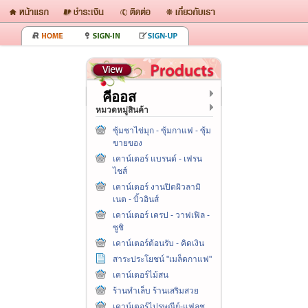
คีออส
หมวดหมู่สินค้า
ซุ้มชาไข่มุก - ซุ้มกาแฟ - ซุ้ม
ขายของ
เคาน์เตอร์ แบรนด์ - เฟรน
ไชส์
เคาน์เตอร์ งานปิดผิวลามิ
เนต - บิ้วอินส์
เคาน์เตอร์ เครป - วาฟเฟิล -
ซูชิ
เคาน์เตอร์ต้อนรับ - คิดเงิน
สาระประโยชน์ "เมล็ดกาแฟ"
เคาน์เตอร์ไม้สน
ร้านทำเล็บ ร้านเสริมสวย
เคาน์เตอร์ไปรษณีย์-แฟลช