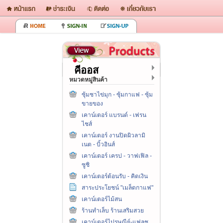
คีออส
หมวดหมู่สินค้า
ซุ้มชาไข่มุก - ซุ้มกาแฟ - ซุ้ม
ขายของ
เคาน์เตอร์ แบรนด์ - เฟรน
ไชส์
เคาน์เตอร์ งานปิดผิวลามิ
เนต - บิ้วอินส์
เคาน์เตอร์ เครป - วาฟเฟิล -
ซูชิ
เคาน์เตอร์ต้อนรับ - คิดเงิน
สาระประโยชน์ "เมล็ดกาแฟ"
เคาน์เตอร์ไม้สน
ร้านทำเล็บ ร้านเสริมสวย
เคาน์เตอร์ไปรษณีย์-แฟลช