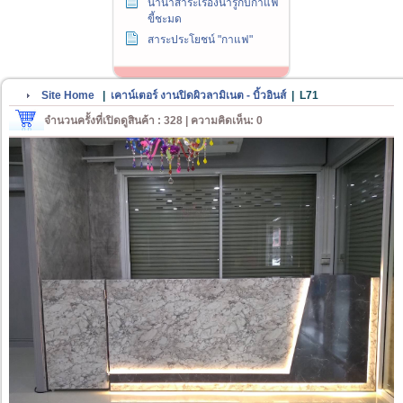
นานาสาระเรื่องน่ารู้กับกาแฟ
ขี้ชะมด
สาระประโยชน์ "กาแฟ"
Site Home
|
เคาน์เตอร์ งานปิดผิวลามิเนต - บิ้วอินส์
|
L71
จำนวนครั้งที่เปิดดูสินค้า : 328 | ความคิดเห็น: 0