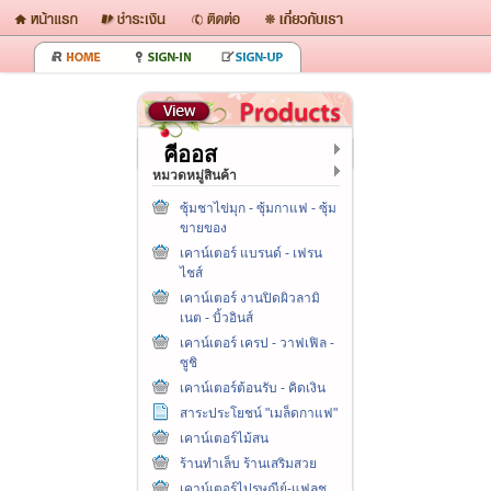
คีออส
หมวดหมู่สินค้า
ซุ้มชาไข่มุก - ซุ้มกาแฟ - ซุ้ม
ขายของ
เคาน์เตอร์ แบรนด์ - เฟรน
ไชส์
เคาน์เตอร์ งานปิดผิวลามิ
เนต - บิ้วอินส์
เคาน์เตอร์ เครป - วาฟเฟิล -
ซูชิ
เคาน์เตอร์ต้อนรับ - คิดเงิน
สาระประโยชน์ "เมล็ดกาแฟ"
เคาน์เตอร์ไม้สน
ร้านทำเล็บ ร้านเสริมสวย
เคาน์เตอร์ไปรษณีย์-แฟลช