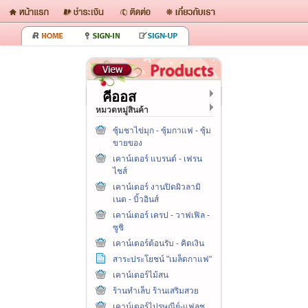
คีออส
หมวดหมู่สินค้า
ซุ้มชาไข่มุก - ซุ้มกาแฟ - ซุ้ม
ขายของ
เคาน์เตอร์ แบรนด์ - เฟรน
ไชส์
เคาน์เตอร์ งานปิดผิวลามิ
เนต - บิ้วอินส์
เคาน์เตอร์ เครป - วาฟเฟิล -
ซูชิ
เคาน์เตอร์ต้อนรับ - คิดเงิน
สาระประโยชน์ "เมล็ดกาแฟ"
เคาน์เตอร์ไม้สน
ร้านทำเล็บ ร้านเสริมสวย
เคาน์เตอร์ไปรษณีย์-แฟลช